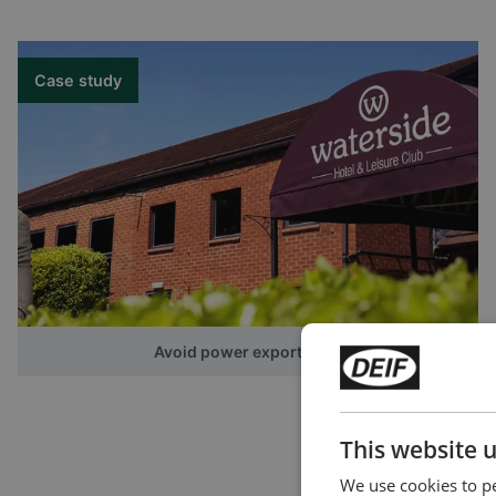
TAS-311DG
Transductor configurado en 
Case study
frecuencia o ángulo de fase
Alimentación aux.: de 57 a 
Alimentación aux.: 24 hasta
TAS-321DG
Transductor configurado en 
Alimentación aux.: de 57 a 
Alimentación aux.: 24 hasta
Avoid power export fines
TAS-331DG
Transductor configurado en
This website 
reactiva.
Alimentación aux.: de 57 a 
We use cookies to pe