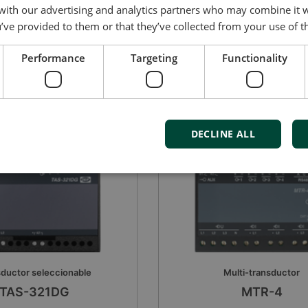
 220 V DC.
 with our advertising and analytics partners who may combine it 
Related applications
’ve provided to them or that they’ve collected from your use of th
Performance
Targeting
Functionality
DECLINE ALL
ductor seleccionable
Multi-transductor
TAS-321DG
MTR-4