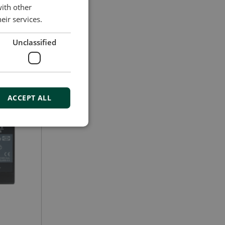
with other
eir services.
Unclassified
ACCEPT ALL