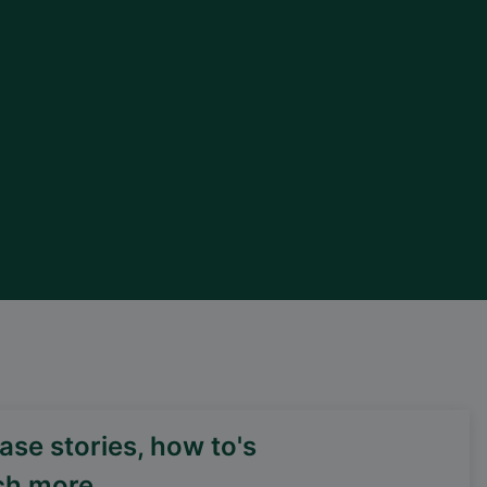
se stories, how to's
ch more
DEIF PowerAI