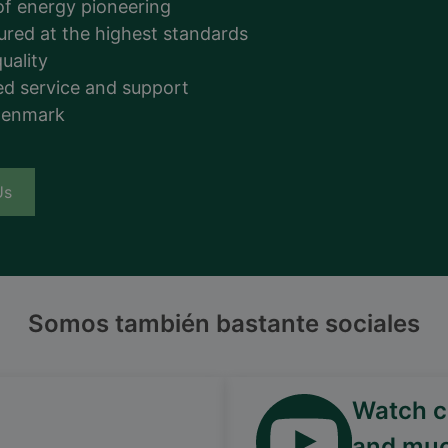
of energy pioneering
ured at the highest standards
uality
d service and support
Denmark
Us
Somos también bastante sociales
Watch ca
and mu