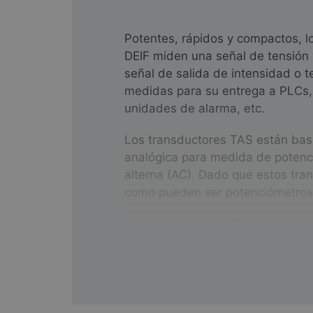
Potentes, rápidos y compactos, l
DEIF miden una señal de tensión y
señal de salida de intensidad o t
medidas para su entrega a PLCs,
unidades de alarma, etc.
Los transductores TAS están bas
analógica para medida de potencia
alterna (AC). Dado que estos tr
como pueden ser potenciómetros, 
Los transductores TAS pueden ent
rangos de medición o sin configura
herramienta para PC gratuita de 
Variantes: