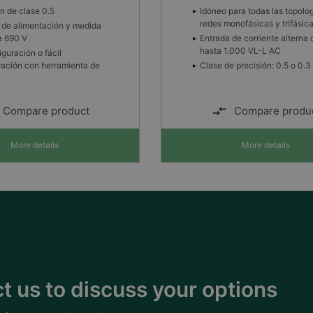
n de clase 0.5
Idóneo para todas las topolo
redes monofásicas y trifásic
 de alimentación y medida
a 690 V
Entrada de corriente alterna 
hasta 1.000 VL-L AC
guración o fácil
ración con herramienta de
Clase de precisión: 0.5 o 0.3
Compare product
Compare produ
More details
More details
t us to discuss your options