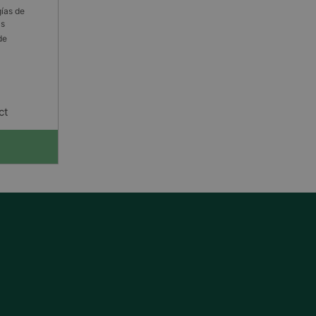
gías de
as
de
ct