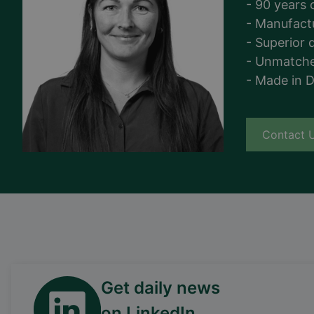
- 90 years 
- Manufact
- Superior q
- Unmatche
- Made in 
Contact 
Get daily news
on LinkedIn