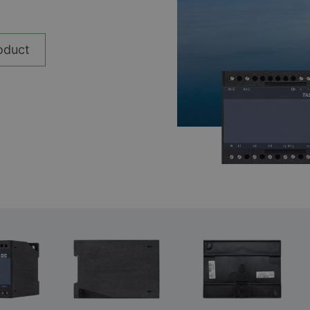
__________
Ver todos los casos
oduct