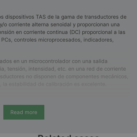
os dispositivos TAS de la gama de transductores de
/o corriente alterna senoidal y proporcionan una
ensión en corriente continua (DC) proporcional a las
 PCs, controles microprocesados, indicadores,
ados en un microcontrolador con una salida
, tensión, intensidad, etc. en una red de corriente
ansductores no disponen de componentes mecánicos,
la estabilidad de calibración es excelente.
regarse preconfigurados para definir valores y
r para su configuración por el cliente utilizando la
Read more
DEIF.