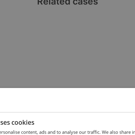
Related cases
fábrica para medida de tensión, corriente,
.
690 V AC.
 220 V DC.
fábrica para medición bidireccional de intensidad.
690 V AC.
 220 V DC.
 fábrica para medición de potencia o de potencia
uses cookies
690 V AC.
rsonalise content, ads and to analyse our traffic. We also share 