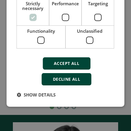
Strictly
Performance
Targeting
Cargador de baterías
necessary
DBC-1
Características de protección
Functionality
Unclassified
automática y electrónica
Rearranque automático después de
condiciones de falta
Relé de alarma
ACCEPT ALL
Compare product
DECLINE ALL
SHOW DETAILS
More details