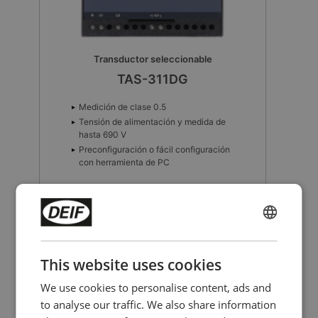
Transductor seleccionable
TAS-321DG
Medición de clase 0.5
Tensión de alimentación y medida de
hasta 690 V
Preconfiguración o fácil configuración
con herramienta de PC
Compare product
ENGLISH
More details
CHINESE (SIMPLIFIED)
This website uses cookies
We use cookies to personalise content, ads and
to analyse our traffic. We also share information